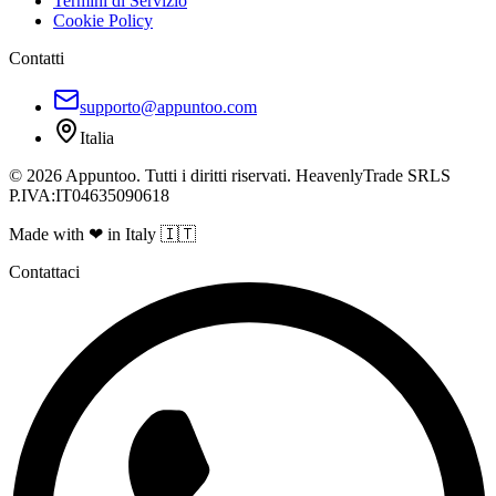
Termini di Servizio
Cookie Policy
Contatti
supporto@appuntoo.com
Italia
© 2026 Appuntoo. Tutti i diritti riservati. HeavenlyTrade SRLS
P.IVA:IT04635090618
Made with ❤ in Italy 🇮🇹
Contattaci