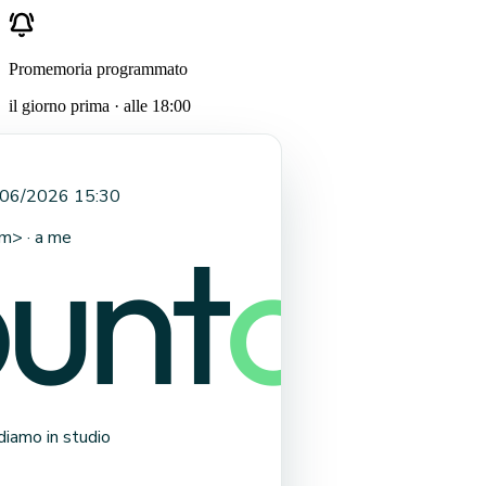
Promemoria programmato
il giorno prima · alle 18:00
/06/2026 15:30
om
> · a me
diamo in studio