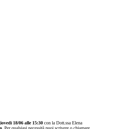
iovedì 18/06 alle 15:30
con la Dott.ssa Elena
o
. Per qualsiasi necessità puoi scrivere o chiamare