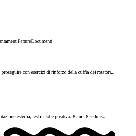
ntamenti
Fatture
Documenti
oseguire con esercizi di rinforzo della cuffia dei rotatori...
zione esterna, test di Jobe positivo. Piano: 8 sedute...