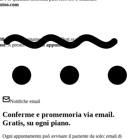
ntoo.com
30
hai un appuntamento con la Dott.ssa Elena
ano
. A presto! Il team di
appuntoo.com
Notifiche email
Conferme e promemoria via email.
Gratis, su ogni piano.
Ogni appuntamento può avvisare il paziente da solo: email di