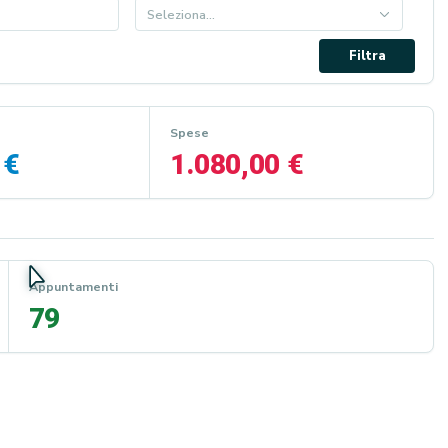
Seleziona…
Filtra
Spese
 €
1.080,00 €
Appuntamenti
79