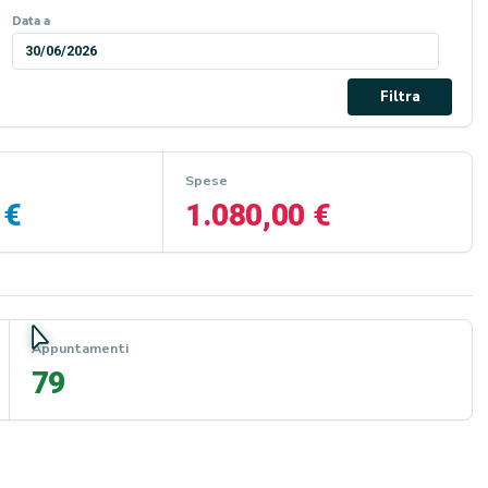
Data a
30/06/2026
Filtra
Spese
 €
1.080,00 €
Appuntamenti
79