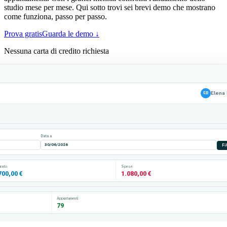
studio mese per mese. Qui sotto trovi sei brevi demo che mostrano
come funziona, passo per passo.
Prova gratis
Guarda le demo ↓
Nessuna carta di credito richiesta
Elena 
EB
Data a
30/06/2026
Fi
urato
Spese
700,00 €
1.080,00 €
Appuntamenti
79