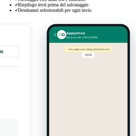
Riepilogo invii prima del salvataggio
Destinatari selezionabili per ogni invio
appuntoo
tocca qui per info contatto
I messaggi sono crittografati end-to-end
30
OGGI