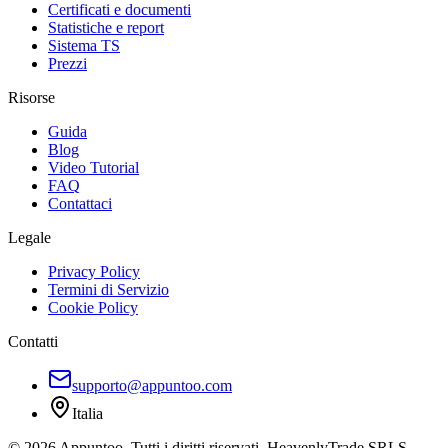
Certificati e documenti
Statistiche e report
Sistema TS
Prezzi
Risorse
Guida
Blog
Video Tutorial
FAQ
Contattaci
Legale
Privacy Policy
Termini di Servizio
Cookie Policy
Contatti
supporto@appuntoo.com
Italia
© 2026 Appuntoo. Tutti i diritti riservati. HeavenlyTrade SRLS