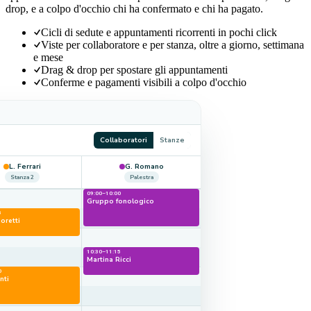
drop, e a colpo d'occhio chi ha confermato e chi ha pagato.
Cicli di sedute e appuntamenti ricorrenti in pochi click
Viste per collaboratore e per stanza, oltre a giorno, settimana
e mese
Drag & drop per spostare gli appuntamenti
Conferme e pagamenti visibili a colpo d'occhio
Collaboratori
Stanze
L. Ferrari
G. Romano
Stanza 2
Palestra
09:00–10:00
Gruppo fonologico
5
oretti
10:30–11:15
Martina Ricci
0
nti