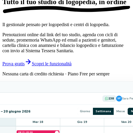
Tutto il tuo studio di logopedia,
in ordine
Il gestionale pensato per logopedisti e centri di logopedia.
Prenotazioni online dal link del tuo studio, agenda con cicli di
sedute, promemoria WhatsApp ed email a pazienti e genitori,
cartella clinica con anamnesi e bilancio logopedico e fatturazione
con invio al Sistema Tessera Sanitaria.
Prova gratis
Scopri le funzionalità
Nessuna carta di credito richiesta · Piano Free per sempre
238
Sara Pe
SP
 – 20 giugno 2026
Giorno
Settimana
Mese
N
Mer 18
Gio 19
Ven 20
08:15–09:00