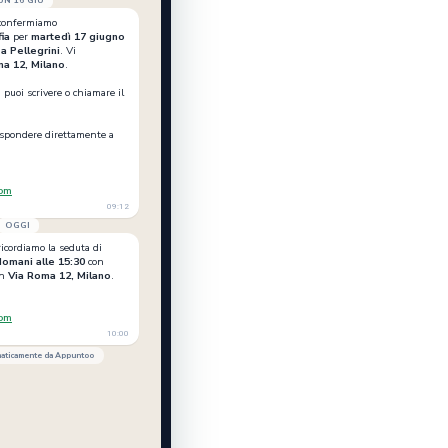
UN 16 GIU
 confermiamo
ia
per
martedì 17 giugno
a Pellegrini
. Vi
a 12, Milano
.
 puoi scrivere o chiamare il
ispondere direttamente a
com
09:12
OGGI
 ricordiamo la seduta di
domani alle 15:30
con
n
Via Roma 12, Milano
.
com
10:00
omaticamente da Appuntoo