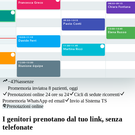
Francesca Greco
08:30–09:15
Chiara Fontana
09:30–10:15
Paolo Conti
10:00–10:45
Elena Russo
10:30–11:15
Davide Ferri
11:00–11:45
Martina Ricci
12:00–13:00
Riunione équipe
−43%
assenze
Promemoria inviato
a 8 pazienti, oggi
Prenotazioni online 24 ore su 24
Cicli di sedute ricorrenti
Promemoria WhatsApp ed email
Invio al Sistema TS
Prenotazioni online
I genitori prenotano dal tuo link, senza
telefonate