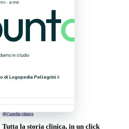
om
> · a me
diamo in studio
o di Logopedia Pellegrini
è
too · gratis, su ogni piano
Cartella clinica
Tutta la storia clinica, in un click