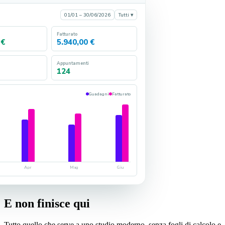
01/01 – 30/06/2026
Tutti ▾
Fatturato
 €
5.940,00 €
Appuntamenti
124
Guadagni
Fatturato
Apr
Mag
Giu
E non finisce qui
Tutto quello che serve a uno studio moderno, senza fogli di calcolo e