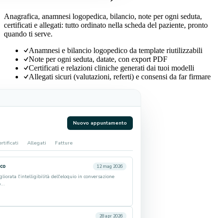
Anagrafica, anamnesi logopedica, bilancio, note per ogni seduta,
certificati e allegati: tutto ordinato nella scheda del paziente, pronto
quando ti serve.
Anamnesi e bilancio logopedico da template riutilizzabili
Note per ogni seduta, datate, con export PDF
Certificati e relazioni cliniche generati dai tuoi modelli
Allegati sicuri (valutazioni, referti) e consensi da far firmare
Nuovo appuntamento
rtificati
Allegati
Fatture
co
12 mag 2026
iorata l'intelligibilità dell'eloquio in conversazione
...
28 apr 2026