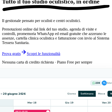
Tutto il tuo studio oculistico,
in ordine
Il gestionale pensato per oculisti e centri oculistici.
Prenotazioni online dal link del tuo studio, agenda di visite e
controlli, promemoria WhatsApp ed email gratuite che azzerano le
assenze, cartella clinica oculistica e fatturazione con invio al Sistema
Tessera Sanitaria.
Prova gratis
Scopri le funzionalità
Nessuna carta di credito richiesta · Piano Free per sempre
238
Silv
SL
 – 20 giugno 2026
Giorno
Settimana
Mese
N
Mer 18
Gio 19
Ven 20
08:15–09:00