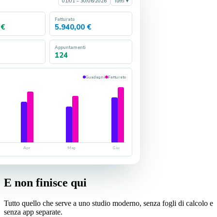
01/01 – 30/06/2026
Tutti ▾
Fatturato
 €
5.940,00 €
Appuntamenti
124
Guadagni
Fatturato
Apr
Mag
Giu
E non finisce qui
Tutto quello che serve a uno studio moderno, senza fogli di calcolo e
senza app separate.