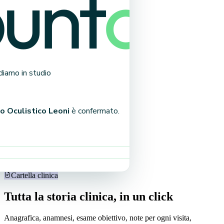
diamo in studio
o Oculistico Leoni
è confermato.
too · gratis, su ogni piano
Cartella clinica
Tutta la storia clinica, in un click
Anagrafica, anamnesi, esame obiettivo, note per ogni visita,