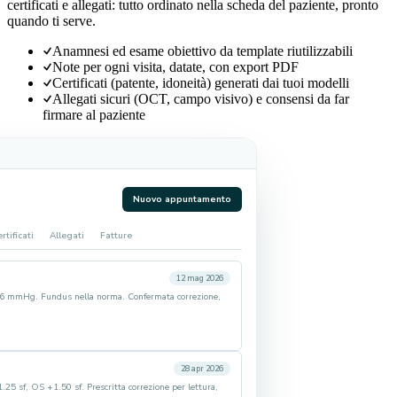
certificati e allegati: tutto ordinato nella scheda del paziente, pronto
quando ti serve.
Anamnesi ed esame obiettivo da template riutilizzabili
Note per ogni visita, datate, con export PDF
Certificati (patente, idoneità) generati dai tuoi modelli
Allegati sicuri (OCT, campo visivo) e consensi da far
firmare al paziente
Nuovo appuntamento
rtificati
Allegati
Fatture
12 mag 2026
16 mmHg. Fundus nella norma. Confermata correzione,
28 apr 2026
.25 sf, OS +1.50 sf. Prescritta correzione per lettura,