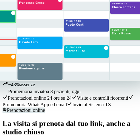
Francesca Greco
08:30–09:15
Chiara Fontana
09:30–10:15
Paolo Conti
10:00–10:45
Elena Russo
10:30–11:15
Davide Ferri
11:00–11:45
Martina Ricci
12:00–13:00
Riunione équipe
−43%
assenze
Promemoria inviato
a 8 pazienti, oggi
Prenotazioni online 24 ore su 24
Visite e controlli ricorrenti
Promemoria WhatsApp ed email
Invio al Sistema TS
Prenotazioni online
La visita si prenota dal tuo link, anche a
studio chiuso