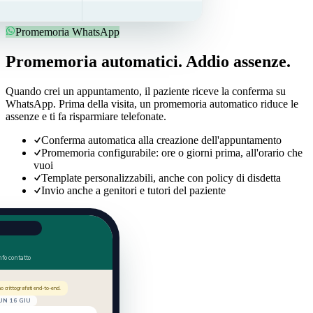
Promemoria WhatsApp
Promemoria automatici. Addio assenze.
Quando crei un appuntamento, il paziente riceve la conferma su
WhatsApp. Prima della visita, un promemoria automatico riduce le
assenze e ti fa risparmiare telefonate.
Conferma automatica alla creazione dell'appuntamento
Promemoria configurabile: ore o giorni prima, all'orario che
vuoi
Template personalizzabili, anche con policy di disdetta
Invio anche a genitori e tutori del paziente
o
nfo contatto
 crittografati end-to-end.
UN 16 GIU