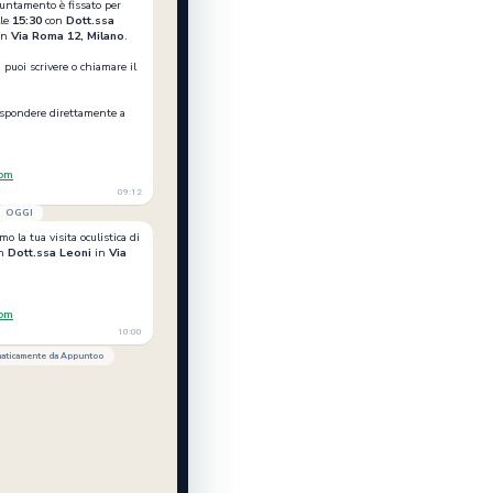
puntamento è fissato per
le
15:30
con
Dott.ssa
 in
Via Roma 12, Milano
.
 puoi scrivere o chiamare il
ispondere direttamente a
com
09:12
OGGI
amo la tua visita oculistica di
n
Dott.ssa Leoni
in
Via
com
10:00
omaticamente da Appuntoo