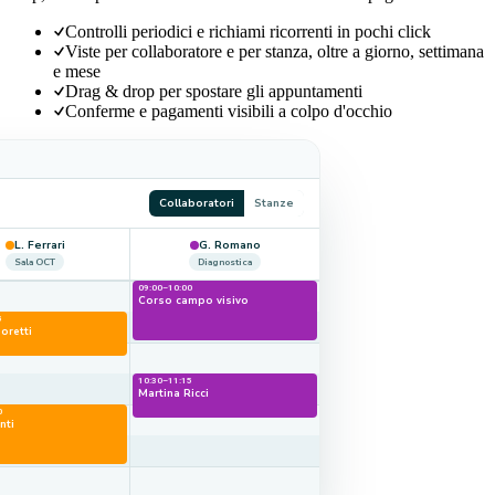
Controlli periodici e richiami ricorrenti in pochi click
Viste per collaboratore e per stanza, oltre a giorno, settimana
e mese
Drag & drop per spostare gli appuntamenti
Conferme e pagamenti visibili a colpo d'occhio
Collaboratori
Stanze
L. Ferrari
G. Romano
Sala OCT
Diagnostica
09:00–10:00
Corso campo visivo
5
oretti
10:30–11:15
Martina Ricci
0
nti