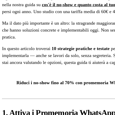
nella nostra guida su
cos'è il no-show e quanto costa al tu
persi ogni anno. Uno studio con una tariffa media di 60€ e 
Ma il dato più importante è un altro: la stragrande maggioran
che hanno soluzioni concrete e implementabili oggi. Non serv
pratica.
In questo articolo troverai
10 strategie pratiche e testate
pe
implementarla — anche se lavori da solo, senza segreteria. 
stai ancora valutando le opzioni, questa guida ti aiuterà a ca
Riduci i no-show fino al 70% con promemoria W
1. Attiva i Promemoria WhatsApp