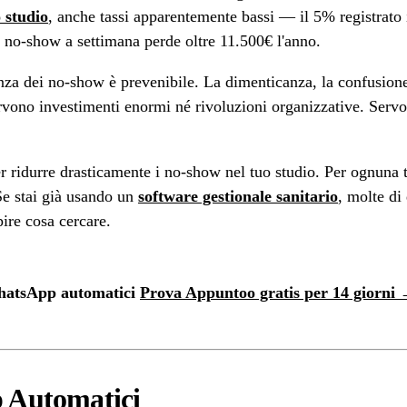
o studio
, anche tassi apparentemente bassi — il 5% registrato i
4 no-show a settimana perde oltre 11.500€ l'anno.
za dei no-show è prevenibile. La dimenticanza, la confusione s
ono investimenti enormi né rivoluzioni organizzative. Servono 
r ridurre drasticamente i no-show nel tuo studio. Per ognuna
Se stai già usando un
software gestionale sanitario
, molte di
pire cosa cercare.
hatsApp automatici
Prova Appuntoo gratis per 14 giorni
 Automatici