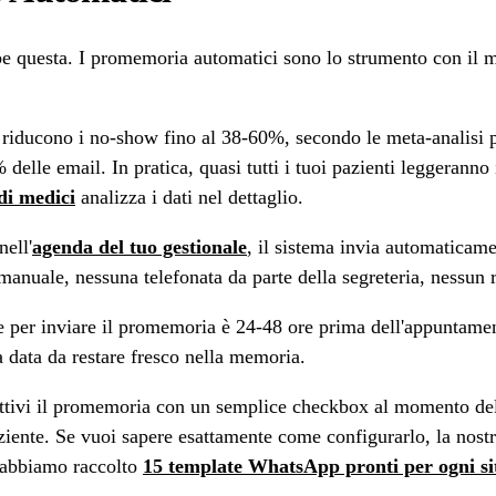
bbe questa. I promemoria automatici sono lo strumento con il m
riducono i no-show fino al 38-60%, secondo le meta-analisi più
lle email. In pratica, quasi tutti i tuoi pazienti leggeranno 
i medici
analizza i dati nel dettaglio.
ell'
agenda del tuo gestionale
, il sistema invia automaticam
manuale, nessuna telefonata da parte della segreteria, nessun 
 per inviare il promemoria è 24-48 ore prima dell'appuntamen
a data da restare fresco nella memoria.
tivi il promemoria con un semplice checkbox al momento dell
ziente. Se vuoi sapere esattamente come configurarlo, la nost
, abbiamo raccolto
15 template WhatsApp pronti per ogni si