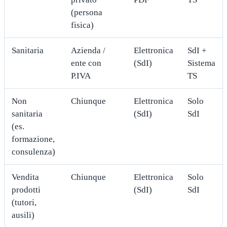
(persona
fisica)
Sanitaria
Azienda /
Elettronica
SdI +
ente con
(SdI)
Sistema
P.IVA
TS
Non
Chiunque
Elettronica
Solo
sanitaria
(SdI)
SdI
(es.
formazione,
consulenza)
Vendita
Chiunque
Elettronica
Solo
prodotti
(SdI)
SdI
(tutori,
ausili)