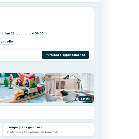
ità:
lun 22 giugno, ore 09:00
controllo
Prenota appuntamento
+2 foto
Tempo per i genitori
Visite senza fretta, domande benvenute.