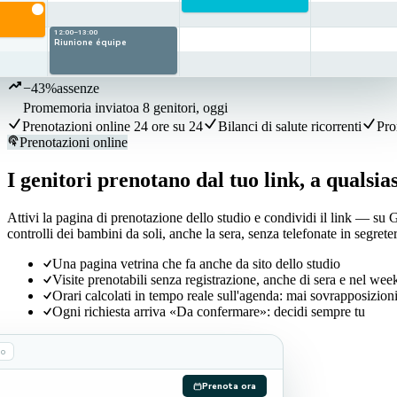
12:00–13:00
Riunione équipe
−43%
assenze
Promemoria inviato
a 8 genitori, oggi
Prenotazioni online 24 ore su 24
Bilanci di salute ricorrenti
Pro
Prenotazioni online
I genitori prenotano dal tuo link, a qualsia
Attivi la pagina di prenotazione dello studio e condividi il link — su
controlli dei bambini da soli, anche la sera, senza telefonate in segreter
Una pagina vetrina che fa anche da sito dello studio
Visite prenotabili senza registrazione, anche di sera e nel we
Orari calcolati in tempo reale sull'agenda: mai sovrapposizion
Ogni richiesta arriva «Da confermare»: decidi sempre tu
no
Prenota ora