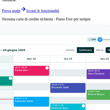
Prova gratis
Scopri le funzionalità
Nessuna carta di credito richiesta · Piano Free per sempre
238
Chiara
CF
 – 20 giugno 2026
Giorno
Settimana
Mese
N
Mer 18
Gio 19
Ven 20
08:15–09:00
Emma Neri
08:30–09:15
Alice Fontana
09:30–10:15
Riccardo Galli
10:00–10:45
Bianca Russo
10:30–11:15
Edoardo Gallo
11:00–11:45
Beatrice Sala