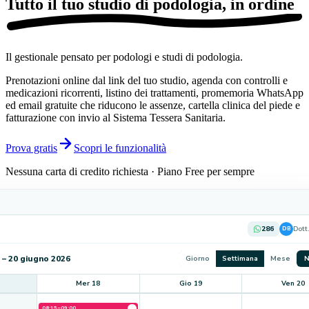
Tutto il tuo studio di podologia,
in ordine
Il gestionale pensato per podologi e studi di podologia.
Prenotazioni online dal link del tuo studio, agenda con controlli e
medicazioni ricorrenti, listino dei trattamenti, promemoria WhatsApp
ed email gratuite che riducono le assenze, cartella clinica del piede e
fatturazione con invio al Sistema Tessera Sanitaria.
Prova gratis
Scopri le funzionalità
Nessuna carta di credito richiesta · Piano Free per sempre
286
Dott.
DB
 – 20 giugno 2026
Giorno
Settimana
Mese
N
Mer 18
Gio 19
Ven 20
08:15–09:00