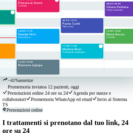
Francesca Greco
08:30–09:45
Controllo
Chiara Fontana
Verruca plantare
09:30–10:15
Paolo Conti
Prima visita
10:30–11:15
10:00–10:45
Davide Ferri
Elena Russo
Onicocriptosi
Controllo
11:00–11:45
Martina Ricci
Trattamento podologico
12:00–13:00
Riunione équipe
−41%
assenze
Promemoria inviato
a 12 pazienti, oggi
Prenotazioni online 24 ore su 24
Agenda per stanze e
collaboratori
Promemoria WhatsApp ed email
Invio al Sistema
TS
Prenotazioni online
I trattamenti si prenotano dal tuo link, 24
ore su 24