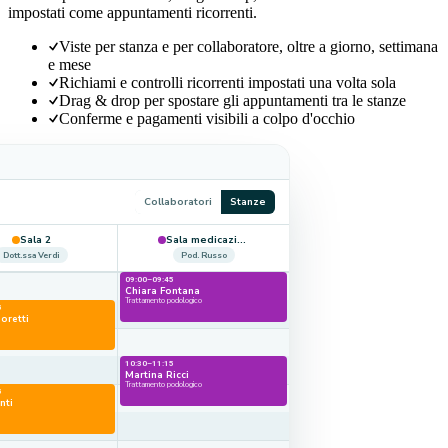
impostati come appuntamenti ricorrenti.
Viste per stanza e per collaboratore, oltre a giorno, settimana
e mese
Richiami e controlli ricorrenti impostati una volta sola
Drag & drop per spostare gli appuntamenti tra le stanze
Conferme e pagamenti visibili a colpo d'occhio
Collaboratori
Stanze
Sala 2
Sala medicazioni
Dott.ssa Verdi
Pod. Russo
09:00–09:45
Chiara Fontana
Trattamento podologico
5
oretti
10:30–11:15
Martina Ricci
Trattamento podologico
5
nti