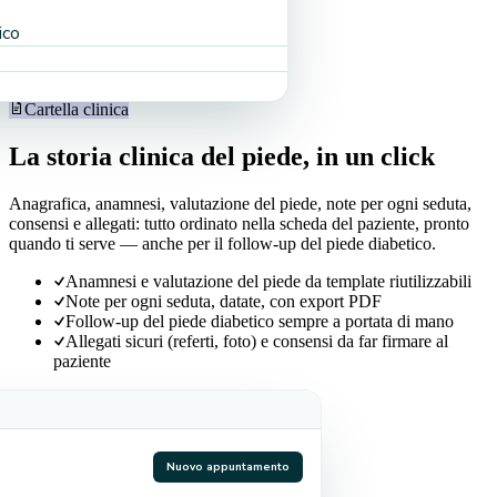
ico
too · gratis, su ogni piano
Cartella clinica
La storia clinica del piede, in un click
Anagrafica, anamnesi, valutazione del piede, note per ogni seduta,
consensi e allegati: tutto ordinato nella scheda del paziente, pronto
quando ti serve — anche per il follow-up del piede diabetico.
Anamnesi e valutazione del piede da template riutilizzabili
Note per ogni seduta, datate, con export PDF
Follow-up del piede diabetico sempre a portata di mano
Allegati sicuri (referti, foto) e consensi da far firmare al
paziente
Nuovo appuntamento