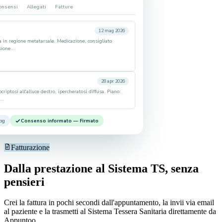
onsensi
Allegati
Fatture
12 mag 2026
tà in regione metatarsale. Medicazione, consigliato
ione...
28 apr 2026
riptosi all'alluce destro, ipercheratosi diffusa. Piano:
..
jpg
Consenso informato — Firmato
Fatturazione
Dalla prestazione al Sistema TS, senza
pensieri
Crei la fattura in pochi secondi dall'appuntamento, la invii via email
al paziente e la trasmetti al Sistema Tessera Sanitaria direttamente da
Appuntoo.