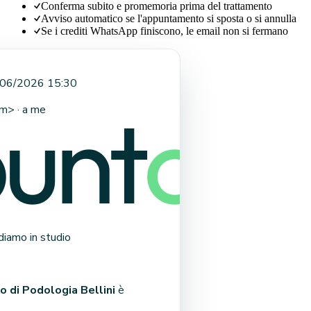
Conferma subito e promemoria prima del trattamento
Avviso automatico se l'appuntamento si sposta o si annulla
Se i crediti WhatsApp finiscono, le email non si fermano
06/2026 15:30
om
> · a me
diamo in studio
o di Podologia Bellini
è