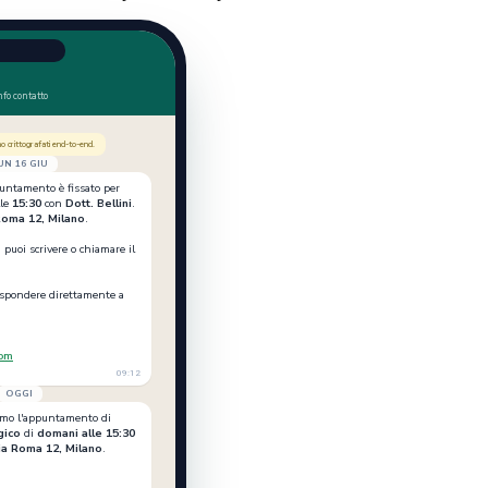
o
nfo contatto
 crittografati end-to-end.
UN 16 GIU
puntamento è fissato per
le
15:30
con
Dott. Bellini
.
Roma 12, Milano
.
 puoi scrivere o chiamare il
ispondere direttamente a
com
09:12
OGGI
iamo l'appuntamento di
gico
di
domani alle 15:30
ia Roma 12, Milano
.