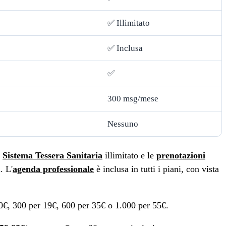
✅ Illimitato
✅ Inclusa
✅
300 msg/mese
Nessuno
l
Sistema Tessera Sanitaria
illimitato e le
prenotazioni
. L'
agenda professionale
è inclusa in tutti i piani, con vista
0€, 300 per 19€, 600 per 35€ o 1.000 per 55€.