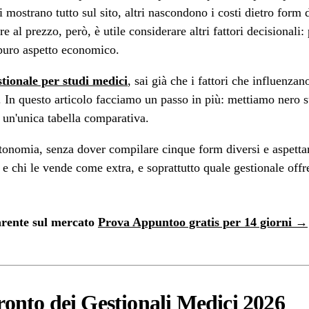
uni mostrano tutto sul sito, altri nascondono i costi dietro fo
 al prezzo, però, è utile considerare altri fattori decisional
 puro aspetto economico.
tionale per studi medici
, sai già che i fattori che influenza
. In questo articolo facciamo un passo in più: mettiamo nero su 
 un'unica tabella comparativa.
autonomia, senza dover compilare cinque form diversi e aspettar
 e chi le vende come extra, e soprattutto quale gestionale offre
arente sul mercato
Prova Appuntoo gratis per 14 giorni →
onto dei Gestionali Medici 2026