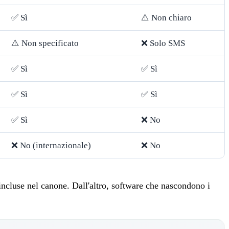
✅ Sì
⚠️ Non chiaro
⚠️ Non specificato
❌ Solo SMS
✅ Sì
✅ Sì
✅ Sì
✅ Sì
✅ Sì
❌ No
❌ No (internazionale)
❌ No
 incluse nel canone. Dall'altro, software che nascondono i