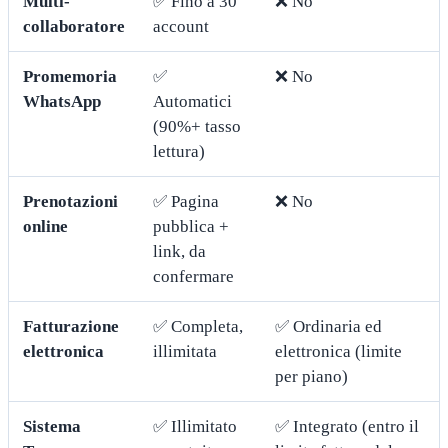
Multi-
✅ Fino a 30
❌ No
collaboratore
account
Promemoria
✅
❌ No
WhatsApp
Automatici
(90%+ tasso
lettura)
Prenotazioni
✅ Pagina
❌ No
online
pubblica +
link, da
confermare
Fatturazione
✅ Completa,
✅ Ordinaria ed
elettronica
illimitata
elettronica (limite
per piano)
Sistema
✅ Illimitato
✅ Integrato (entro il