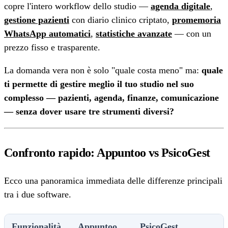
copre l'intero workflow dello studio —
agenda digitale
,
gestione pazienti
con diario clinico criptato,
promemoria
WhatsApp automatici
,
statistiche avanzate
— con un
prezzo fisso e trasparente.
La domanda vera non è solo "quale costa meno" ma:
quale
ti permette di gestire meglio il tuo studio nel suo
complesso — pazienti, agenda, finanze, comunicazione
— senza dover usare tre strumenti diversi?
Confronto rapido: Appuntoo vs PsicoGest
Ecco una panoramica immediata delle differenze principali
tra i due software.
Funzionalità
Appuntoo
PsicoGest