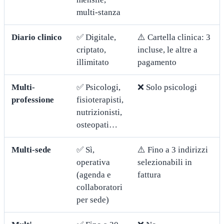
multi-stanza
Diario clinico
✅ Digitale,
⚠️ Cartella clinica: 3
criptato,
incluse, le altre a
illimitato
pagamento
Multi-
✅ Psicologi,
❌ Solo psicologi
professione
fisioterapisti,
nutrizionisti,
osteopati…
Multi-sede
✅ Sì,
⚠️ Fino a 3 indirizzi
operativa
selezionabili in
(agenda e
fattura
collaboratori
per sede)