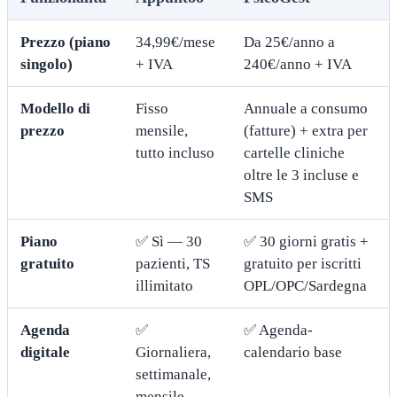
Prezzo (piano
34,99€/mese
Da 25€/anno a
singolo)
+ IVA
240€/anno + IVA
Modello di
Fisso
Annuale a consumo
prezzo
mensile,
(fatture) + extra per
tutto incluso
cartelle cliniche
oltre le 3 incluse e
SMS
Piano
✅ Sì — 30
✅ 30 giorni gratis +
gratuito
pazienti, TS
gratuito per iscritti
illimitato
OPL/OPC/Sardegna
Agenda
✅
✅ Agenda-
digitale
Giornaliera,
calendario base
settimanale,
mensile,