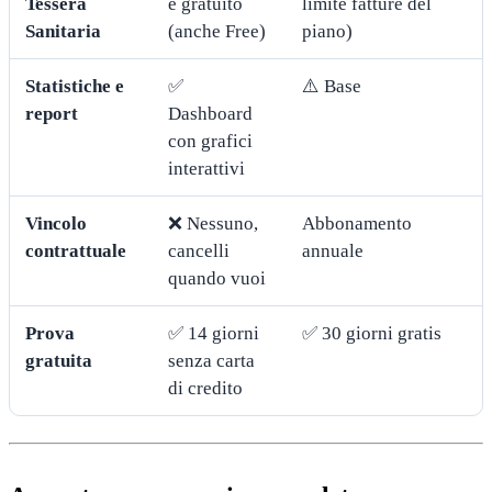
Tessera
e gratuito
limite fatture del
Sanitaria
(anche Free)
piano)
Statistiche e
✅
⚠️ Base
report
Dashboard
con grafici
interattivi
Vincolo
❌ Nessuno,
Abbonamento
contrattuale
cancelli
annuale
quando vuoi
Prova
✅ 14 giorni
✅ 30 giorni gratis
gratuita
senza carta
di credito