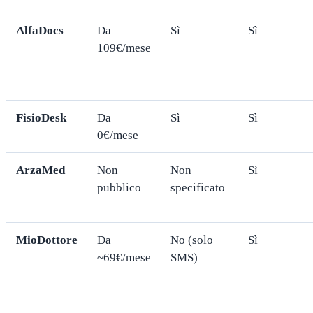
AlfaDocs
Da
Sì
Sì
109€/mese
FisioDesk
Da
Sì
Sì
0€/mese
ArzaMed
Non
Non
Sì
pubblico
specificato
MioDottore
Da
No (solo
Sì
~69€/mese
SMS)