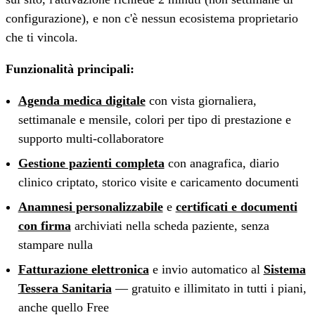
configurazione), e non c'è nessun ecosistema proprietario
che ti vincola.
Funzionalità principali:
Agenda medica digitale
con vista giornaliera,
settimanale e mensile, colori per tipo di prestazione e
supporto multi-collaboratore
Gestione pazienti completa
con anagrafica, diario
clinico criptato, storico visite e caricamento documenti
Anamnesi personalizzabile
e
certificati e documenti
con firma
archiviati nella scheda paziente, senza
stampare nulla
Fatturazione elettronica
e invio automatico al
Sistema
Tessera Sanitaria
— gratuito e illimitato in tutti i piani,
anche quello Free