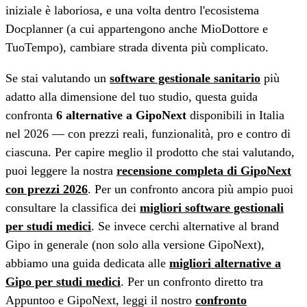
iniziale è laboriosa, e una volta dentro l'ecosistema
Docplanner (a cui appartengono anche MioDottore e
TuoTempo), cambiare strada diventa più complicato.
Se stai valutando un
software gestionale sanitario
più
adatto alla dimensione del tuo studio, questa guida
confronta
6 alternative a GipoNext
disponibili in Italia
nel 2026 — con prezzi reali, funzionalità, pro e contro di
ciascuna. Per capire meglio il prodotto che stai valutando,
puoi leggere la nostra
recensione completa di GipoNext
con prezzi 2026
. Per un confronto ancora più ampio puoi
consultare la classifica dei
migliori software gestionali
per studi medici
. Se invece cerchi alternative al brand
Gipo in generale (non solo alla versione GipoNext),
abbiamo una guida dedicata alle
migliori alternative a
Gipo per studi medici
. Per un confronto diretto tra
Appuntoo e GipoNext, leggi il nostro
confronto