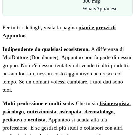
300 msg
WhatsApp/mese
Per tutti i dettagli, visita la pagina
piani e prezzi di
Appuntoo
.
Indipendente da qualsiasi ecosistema.
A differenza di
MioDottore (Docplanner), Appuntoo non fa parte di nessun
gruppo. Non c'è nessun tentativo di venderti altri prodotti,
nessun lock-in, nessun costo aggiuntivo che cresce col
tempo. Se un domani volessi cambiare, i tuoi dati sono
tuoi.
Multi-professione e multi-sede.
Che tu sia
fisioterapista
,
psicologo
,
nutrizionista
,
osteopata
,
dermatologo
,
pediatra
o
oculista
, Appuntoo si adatta alla tua
professione. E se gestisci più studi o collabori con altri