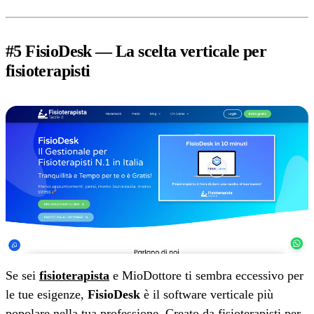
#5 FisioDesk — La scelta verticale per
fisioterapisti
Se sei
fisioterapista
e MioDottore ti sembra eccessivo per
le tue esigenze,
FisioDesk
è il software verticale più
popolare nella tua professione. Creato da fisioterapisti per