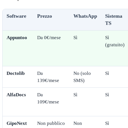
Software
Prezzo
WhatsApp
Sistema
TS
Appuntoo
Da 0€/mese
Sì
Sì
(gratuito)
Doctolib
Da
No (solo
Sì
139€/mese
SMS)
AlfaDocs
Da
Sì
Sì
109€/mese
GipoNext
Non pubblico
Non
Sì